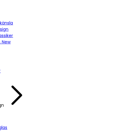
känsla
sign
assiker
& New
r
gn
las