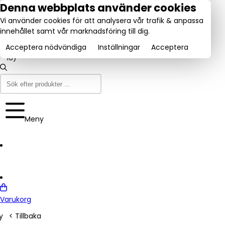
tel:
Denna webbplats använder cookies
031-
Vi använder cookies för att analysera vår trafik & anpassa
160840
Utmärkt:
innehållet samt vår marknadsföring till dig.
se
Trustpilot
(9-12
4.6/5
& 13-
Acceptera nödvändiga
Inställningar
Acceptera
16)
Meny
Varukorg
y
< Tillbaka