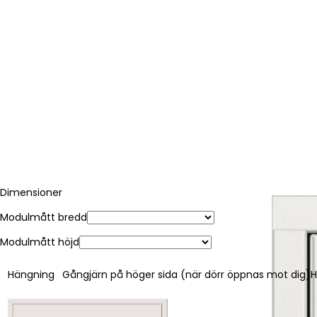
Dimensioner
Modulmått bredd
Modulmått höjd
Hängning
Gångjärn på höger sida (när dörr öppnas mot dig)
H