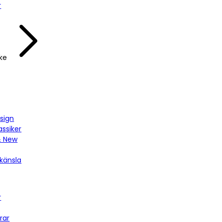
r
ke
sign
assiker
& New
känsla
r
rar