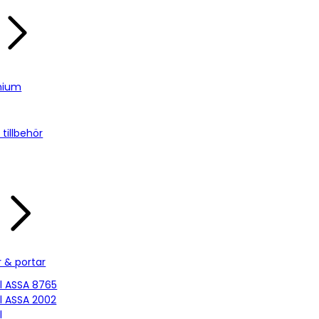
nium
tillbehör
r & portar
ill ASSA 8765
ill ASSA 2002
l