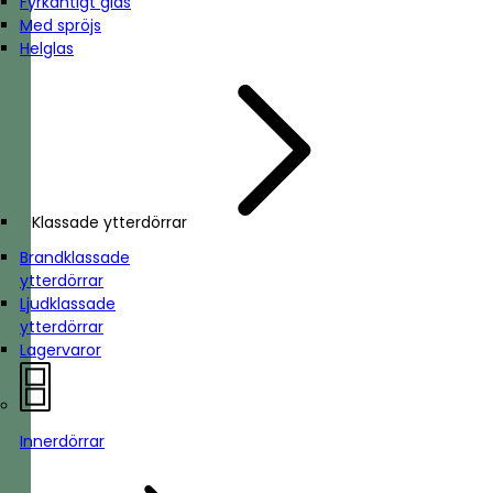
Fyrkantigt glas
Med spröjs
Helglas
Klassade ytterdörrar
Brandklassade
ytterdörrar
Ljudklassade
ytterdörrar
Lagervaror
Innerdörrar