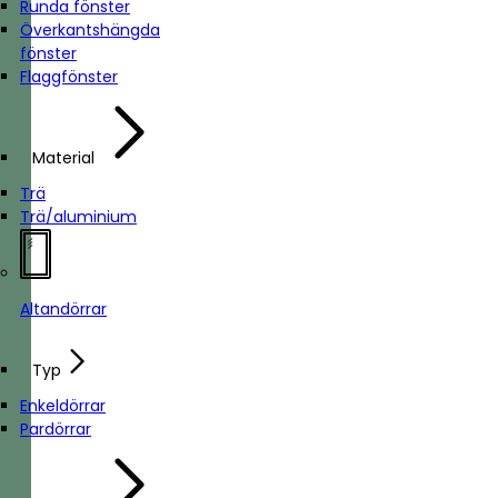
Runda fönster
Överkantshängda
fönster
Flaggfönster
Material
Trä
Trä/aluminium
Altandörrar
Typ
Enkeldörrar
Pardörrar