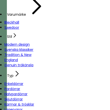
Varumärke
Bleckhall
Swedoor
Stil
Modern design
Svenska klassiker
Tradition & New
England
Genuin träkänsla
Typ
Enkeldörrar
Pardörrar
Halvpardörrar
Skjutdörrar
Karmar & trösklar
Lagervaror