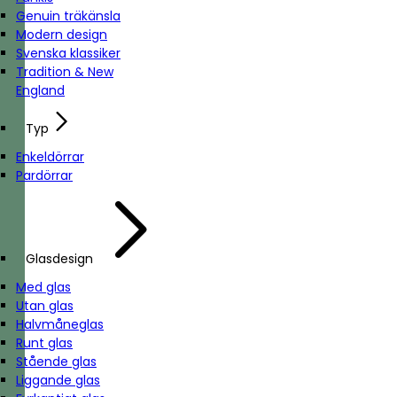
Genuin träkänsla
Modern design
Svenska klassiker
Tradition & New
England
Typ
Enkeldörrar
Pardörrar
Glasdesign
Med glas
Utan glas
Halvmåneglas
Runt glas
Stående glas
Liggande glas