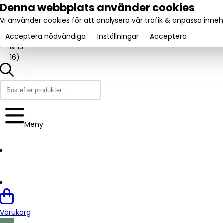
tel:
Denna webbplats använder cookies
031-
Vi använder cookies för att analysera vår trafik & anpassa innehå
160840
Utmärkt:
.se
Trustpilot
(9-12
4.6/5
Acceptera nödvändiga
Inställningar
Acceptera
& 13-
16)
Meny
Varukorg