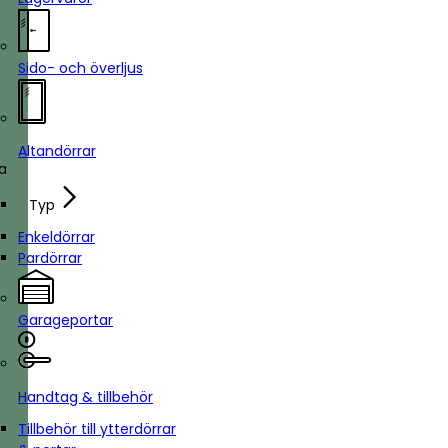
Sido- och överljus
Altandörrar
ka
Typ
Enkeldörrar
Pardörrar
Garageportar
Handtag & tillbehör
Tillbehör till ytterdörrar