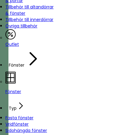
& portar
Tillbehör till altandörrar
& fönster
Tillbehör till innerdörrar
Övriga tillbehör
Outlet
Fönster
Fönster
Typ
Fasta fönster
Vridfönster
Sidohängda fönster