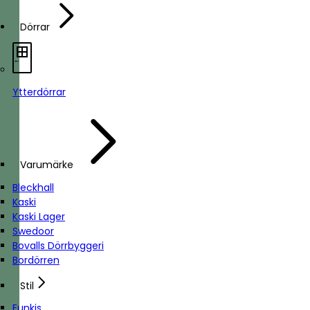
Dörrar
Ytterdörrar
Varumärke
Bleckhall
Kaski
Kaski Lager
Swedoor
Bovalls Dörrbyggeri
Bordörren
Stil
Funkis