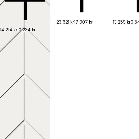
23 621 kr
17 007 kr
13 259 kr
9 5
14 214 kr
10 234 kr