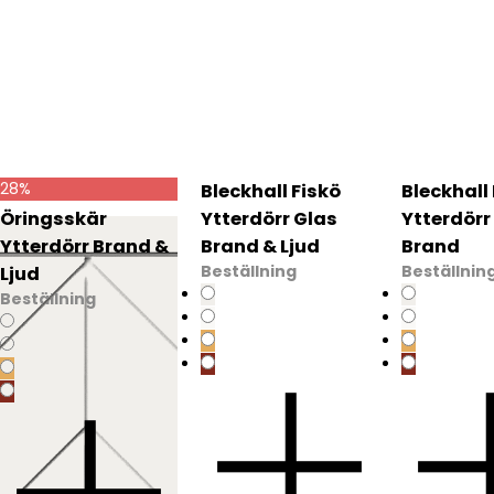
28%
Bleckhall
Bleckhall Fiskö
Bleckhall
Öringsskär
Ytterdörr Glas
Ytterdörr
Ytterdörr Brand &
Brand & Ljud
Brand
Beställning
Beställnin
Ljud
Beställning