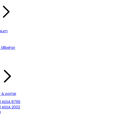
nium
tillbehör
r & portar
ill ASSA 8765
ill ASSA 2002
l