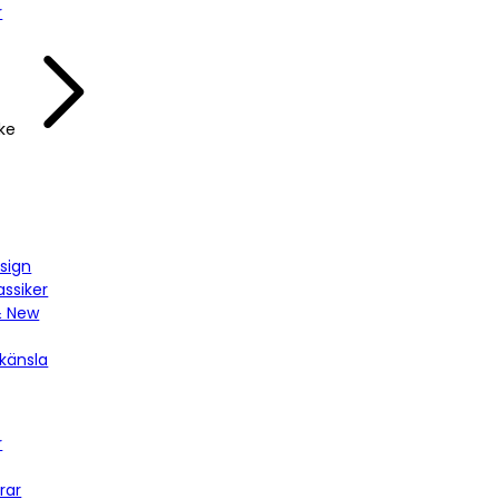
r
ke
sign
assiker
& New
känsla
r
rar