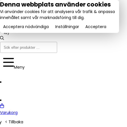
tel:
Denna webbplats använder cookies
031-
Vi använder cookies för att analysera vår trafik & anpassa
160840
Utmärkt:
innehållet samt vår marknadsföring till dig.
se
Trustpilot
(9-12
4.6/5
& 13-
Acceptera nödvändiga
Inställningar
Acceptera
16)
Meny
Varukorg
y
< Tillbaka