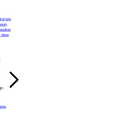
känsla
sign
assiker
& New
r
gn
las