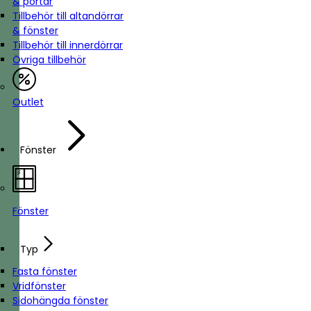
& portar
Tillbehör till altandörrar
& fönster
Tillbehör till innerdörrar
Övriga tillbehör
Outlet
Fönster
Fönster
Typ
Fasta fönster
Vridfönster
Sidohängda fönster