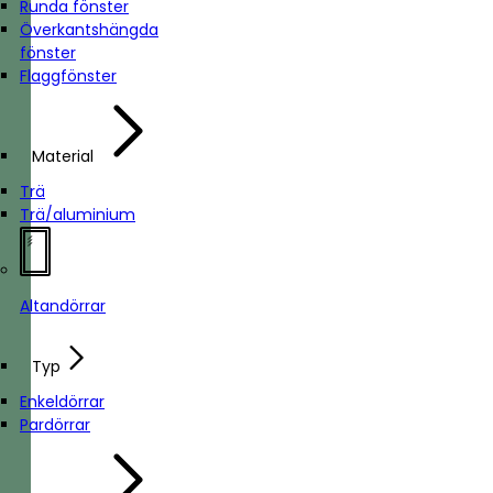
Runda fönster
Överkantshängda
fönster
Flaggfönster
Material
Trä
Trä/aluminium
Altandörrar
Typ
Enkeldörrar
Pardörrar