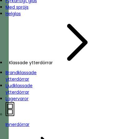
Fyrkantigt glas
Med spröjs
Helglas
Klassade ytterdörrar
Brandklassade
ytterdörrar
Ljudklassade
ytterdörrar
Lagervaror
Innerdörrar