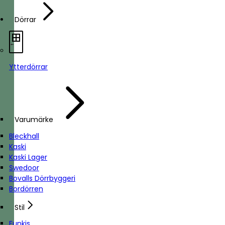
Dörrar
Ytterdörrar
Varumärke
Bleckhall
Kaski
Kaski Lager
Swedoor
Bovalls Dörrbyggeri
Bordörren
Stil
Funkis