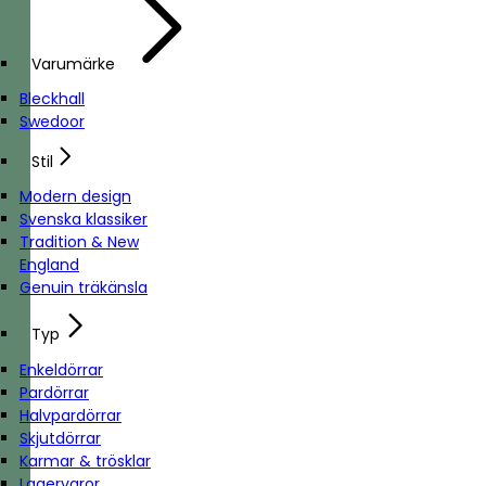
Varumärke
Bleckhall
Swedoor
Stil
Modern design
Svenska klassiker
Tradition & New
England
Genuin träkänsla
Typ
Enkeldörrar
Pardörrar
Halvpardörrar
Skjutdörrar
Karmar & trösklar
Lagervaror