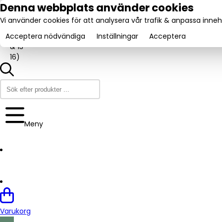
tel:
Denna webbplats använder cookies
031-
Vi använder cookies för att analysera vår trafik & anpassa innehå
160840
Utmärkt:
.se
Trustpilot
(9-12
4.6/5
Acceptera nödvändiga
Inställningar
Acceptera
& 13-
16)
Meny
Varukorg