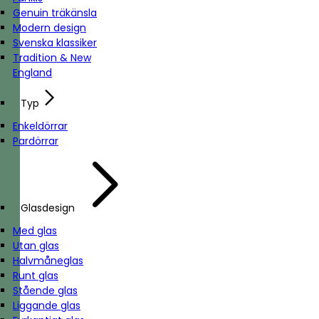
Genuin träkänsla
Modern design
Svenska klassiker
Tradition & New
England
Typ
Enkeldörrar
Pardörrar
Glasdesign
Med glas
Utan glas
Halvmåneglas
Runt glas
Stående glas
Liggande glas