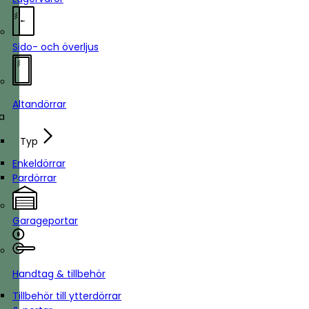
Sido- och överljus
Altandörrar
ka
Typ
Enkeldörrar
Pardörrar
Garageportar
Handtag & tillbehör
Tillbehör till ytterdörrar