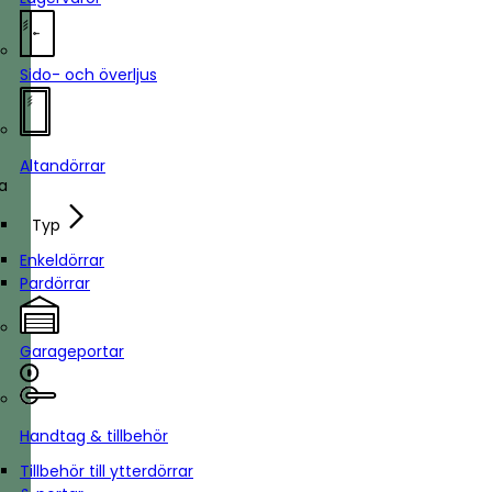
Sido- och överljus
Altandörrar
ka
Typ
Enkeldörrar
Pardörrar
Garageportar
Handtag & tillbehör
Tillbehör till ytterdörrar