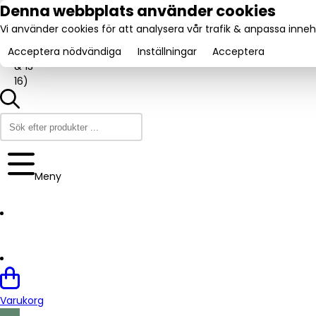
tel:
Denna webbplats använder cookies
031-
Vi använder cookies för att analysera vår trafik & anpassa innehå
160840
Utmärkt:
.se
Trustpilot
(9-12
4.6/5
Acceptera nödvändiga
Inställningar
Acceptera
& 13-
16)
Meny
Varukorg