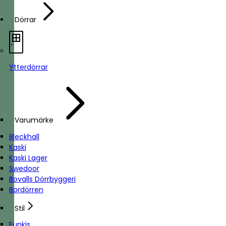
Dörrar
Ytterdörrar
Varumärke
Bleckhall
Kaski
Kaski Lager
Swedoor
Bovalls Dörrbyggeri
Bordörren
Stil
Funkis