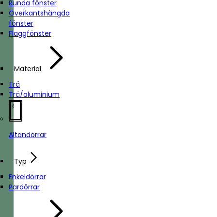
Runda fönster
Överkantshängda
fönster
Flaggfönster
Material
Trä
Trä/aluminium
Altandörrar
Typ
Enkeldörrar
Pardörrar