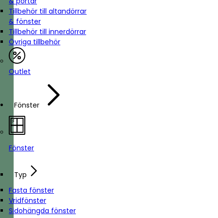
& portar
Tillbehör till altandörrar
& fönster
Tillbehör till innerdörrar
Övriga tillbehör
Outlet
Fönster
Fönster
Typ
Fasta fönster
Vridfönster
Sidohängda fönster