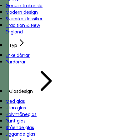
Genuin träkänsla
Modern design
Svenska klassiker
Tradition & New
England
Typ
Enkeldörrar
Pardörrar
Glasdesign
Med glas
Utan glas
Halvmåneglas
Runt glas
Stående glas
Liggande glas