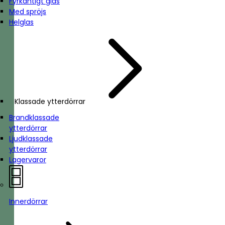
Fyrkantigt glas
Med spröjs
Helglas
Klassade ytterdörrar
Brandklassade
ytterdörrar
Ljudklassade
ytterdörrar
Lagervaror
Innerdörrar