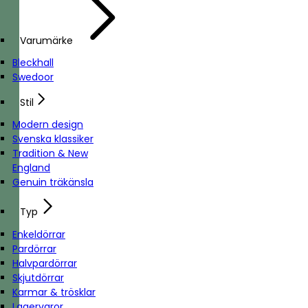
Varumärke
Bleckhall
Swedoor
Stil
Modern design
Svenska klassiker
Tradition & New
England
Genuin träkänsla
Typ
Enkeldörrar
Pardörrar
Halvpardörrar
Skjutdörrar
Karmar & trösklar
Lagervaror