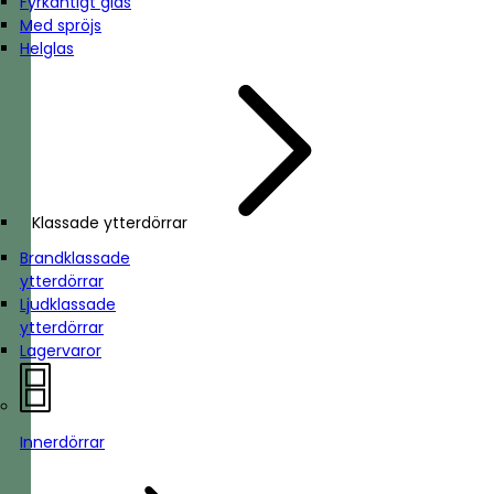
Fyrkantigt glas
Med spröjs
Helglas
Klassade ytterdörrar
Brandklassade
ytterdörrar
Ljudklassade
ytterdörrar
Lagervaror
Innerdörrar