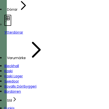
Dörrar
Ytterdörrar
Varumärke
Bleckhall
Kaski
Kaski Lager
Swedoor
Bovalls Dörrbyggeri
Bordörren
Stil
Funkis