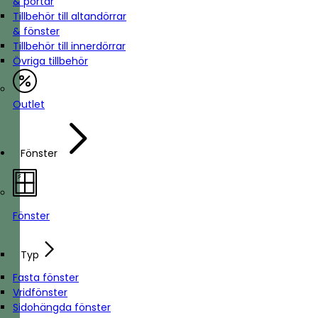
& portar
Tillbehör till altandörrar
& fönster
Tillbehör till innerdörrar
Övriga tillbehör
Outlet
Fönster
Fönster
Typ
Fasta fönster
Vridfönster
Sidohängda fönster