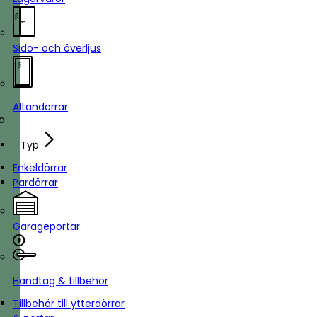
Sido- och överljus
Altandörrar
ka
Typ
Enkeldörrar
Pardörrar
Garageportar
Handtag & tillbehör
Tillbehör till ytterdörrar