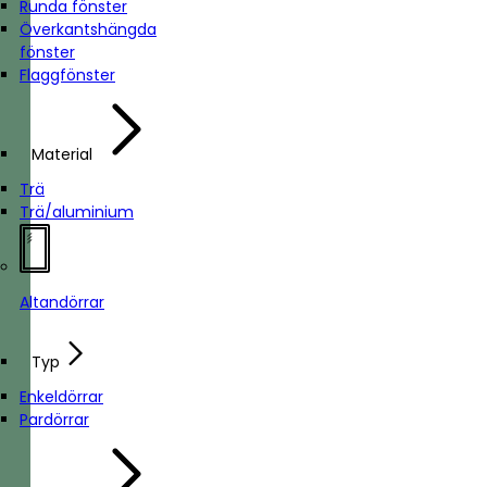
Runda fönster
Överkantshängda
fönster
Flaggfönster
Material
Trä
Trä/aluminium
Altandörrar
Typ
Enkeldörrar
Pardörrar