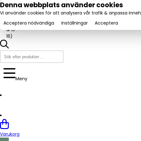
tel:
Denna webbplats använder cookies
031-
Vi använder cookies för att analysera vår trafik & anpassa innehå
160840
Utmärkt:
.se
Trustpilot
(9-12
4.6/5
Acceptera nödvändiga
Inställningar
Acceptera
& 13-
16)
Meny
Varukorg