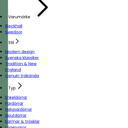
Varumärke
Bleckhall
Swedoor
Stil
Modern design
Svenska klassiker
Tradition & New
England
Genuin träkänsla
Typ
Enkeldörrar
Pardörrar
Halvpardörrar
Skjutdörrar
Karmar & trösklar
Lagervaror