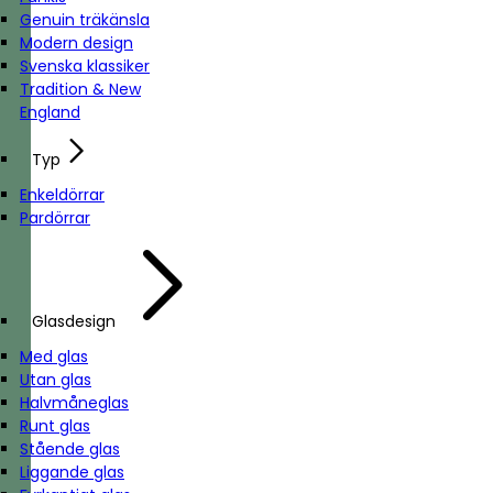
Genuin träkänsla
Modern design
Svenska klassiker
Tradition & New
England
Typ
Enkeldörrar
Pardörrar
Glasdesign
Med glas
Utan glas
Halvmåneglas
Runt glas
Stående glas
Liggande glas