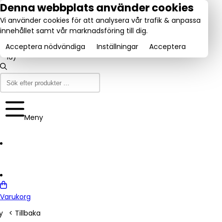
tel:
Denna webbplats använder cookies
031-
Vi använder cookies för att analysera vår trafik & anpassa
160840
Utmärkt:
innehållet samt vår marknadsföring till dig.
se
Trustpilot
(9-12
4.6/5
& 13-
Acceptera nödvändiga
Inställningar
Acceptera
16)
Meny
Varukorg
y
< Tillbaka