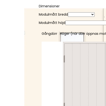
Dimensioner
Modulmått bredd
Modulmått höjd
Gångdörr
Höger (när dörr öppnas mot