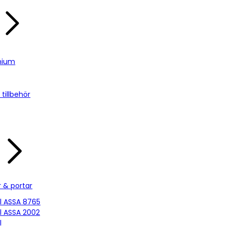
nium
tillbehör
r & portar
ill ASSA 8765
ill ASSA 2002
l