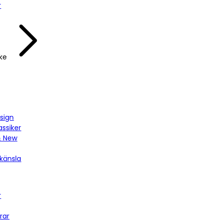
r
ke
sign
assiker
& New
känsla
r
rar