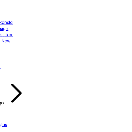
känsla
sign
assiker
& New
r
gn
las