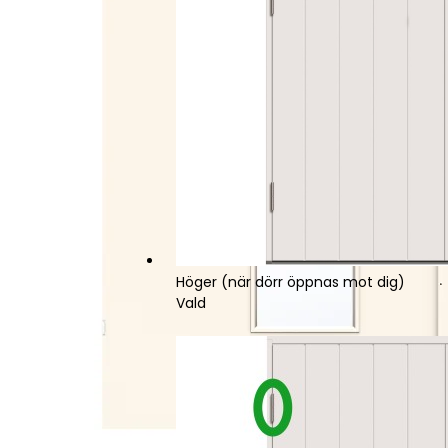
Höger (när dörr öppnas mot dig)
Vald