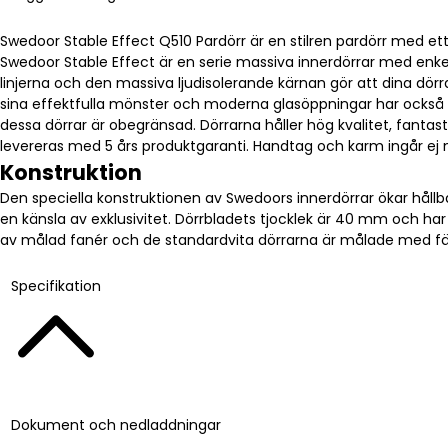
Swedoor Stable Effect Q510 Pardörr är en stilren pardörr med ett s
Swedoor Stable Effect är en serie massiva innerdörrar med enkel
linjerna och den massiva ljudisolerande kärnan gör att dina dörr
sina effektfulla mönster och moderna glasöppningar har också
dessa dörrar är obegränsad. Dörrarna håller hög kvalitet, fantast
levereras med 5 års produktgaranti. Handtag och karm ingår ej m
Konstruktion
Den speciella konstruktionen av Swedoors innerdörrar ökar hål
en känsla av exklusivitet. Dörrbladets tjocklek är 40 mm och har
av målad fanér och de standardvita dörrarna är målade med fä
Specifikation
Dokument och nedladdningar