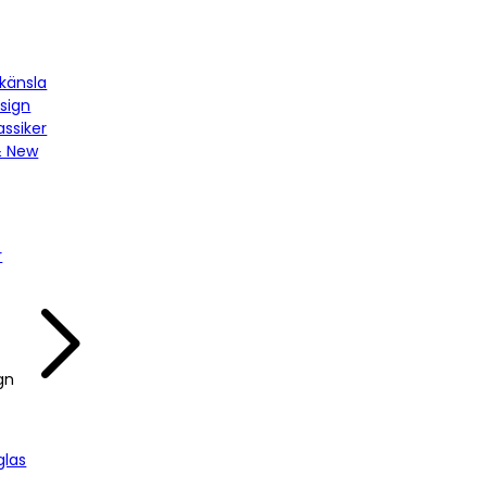
känsla
sign
assiker
& New
r
gn
las