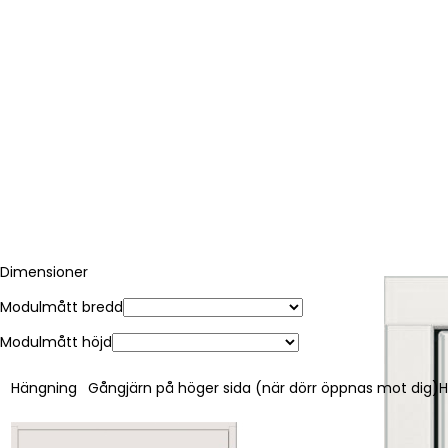
Dimensioner
Modulmått bredd
Modulmått höjd
Hängning
Gångjärn på höger sida (när dörr öppnas mot dig)
H