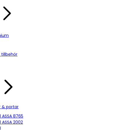
nium
tillbehör
r & portar
ill ASSA 8765
ill ASSA 2002
l