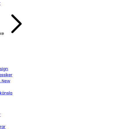
r
ke
sign
assiker
& New
känsla
r
rar