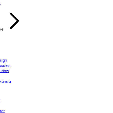
r
ke
sign
assiker
& New
känsla
r
rar