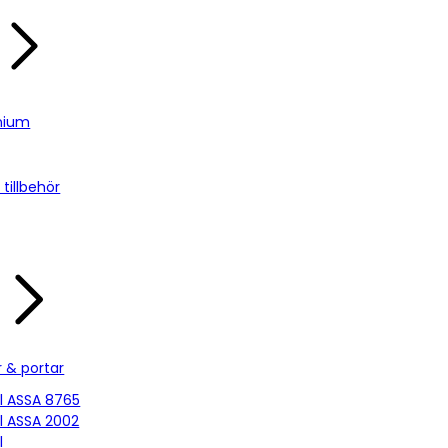
nium
tillbehör
r & portar
ill ASSA 8765
ill ASSA 2002
l