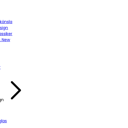
känsla
sign
assiker
& New
r
gn
las