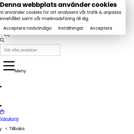
tel:
Denna webbplats använder cookies
031-
Vi använder cookies för att analysera vår trafik & anpassa
160840
Utmärkt:
innehållet samt vår marknadsföring till dig.
se
Trustpilot
(9-12
4.6/5
& 13-
Acceptera nödvändiga
Inställningar
Acceptera
16)
Meny
Varukorg
y
< Tillbaka