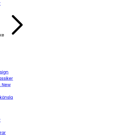
r
ke
sign
assiker
& New
känsla
r
rar