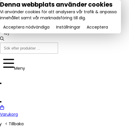
tel:
Denna webbplats använder cookies
031-
Vi använder cookies för att analysera vår trafik & anpassa
160840
Utmärkt:
innehållet samt vår marknadsföring till dig.
se
Trustpilot
(9-12
4.6/5
& 13-
Acceptera nödvändiga
Inställningar
Acceptera
16)
Meny
Varukorg
y
< Tillbaka