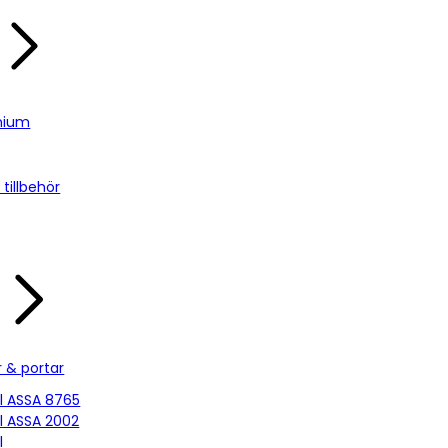
nium
tillbehör
r & portar
ill ASSA 8765
ill ASSA 2002
l