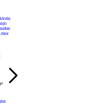
känsla
sign
assiker
& New
r
gn
las