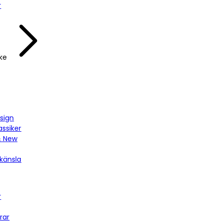
r
ke
sign
assiker
& New
känsla
r
rar