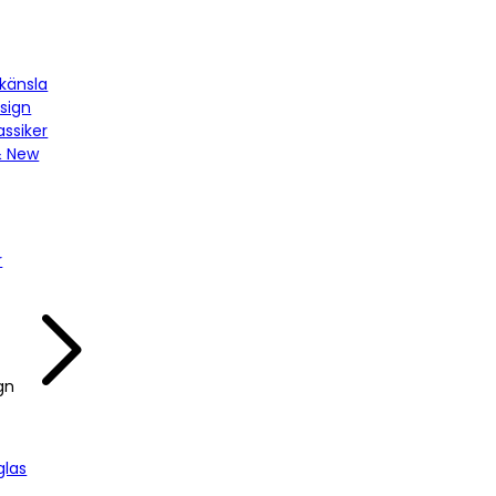
känsla
sign
assiker
& New
r
gn
las