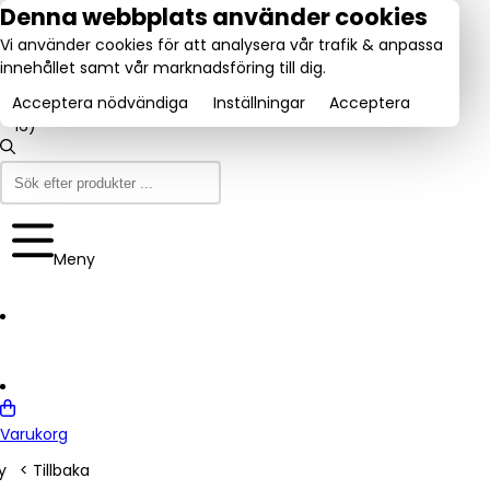
tel:
Denna webbplats använder cookies
031-
Vi använder cookies för att analysera vår trafik & anpassa
160840
Utmärkt:
innehållet samt vår marknadsföring till dig.
se
Trustpilot
(9-12
4.6/5
& 13-
Acceptera nödvändiga
Inställningar
Acceptera
16)
Meny
Varukorg
y
< Tillbaka