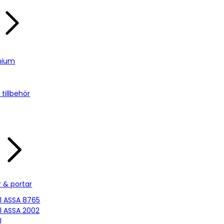
nium
tillbehör
r & portar
ill ASSA 8765
ill ASSA 2002
l