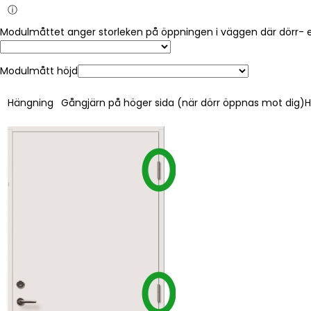
ⓘ
Modulmått höjd
Hängning
Gångjärn på höger sida (när dörr öppnas mot dig)
H