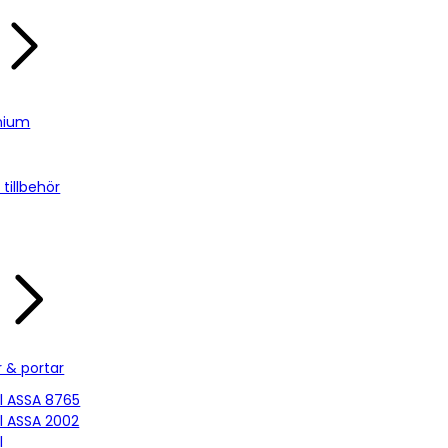
nium
tillbehör
r & portar
ill ASSA 8765
ill ASSA 2002
l