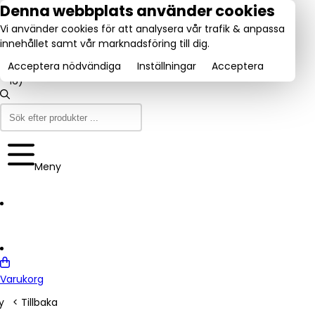
tel:
Denna webbplats använder cookies
031-
Vi använder cookies för att analysera vår trafik & anpassa
160840
Utmärkt:
innehållet samt vår marknadsföring till dig.
se
Trustpilot
(9-12
4.6/5
& 13-
Acceptera nödvändiga
Inställningar
Acceptera
16)
Meny
Varukorg
y
< Tillbaka