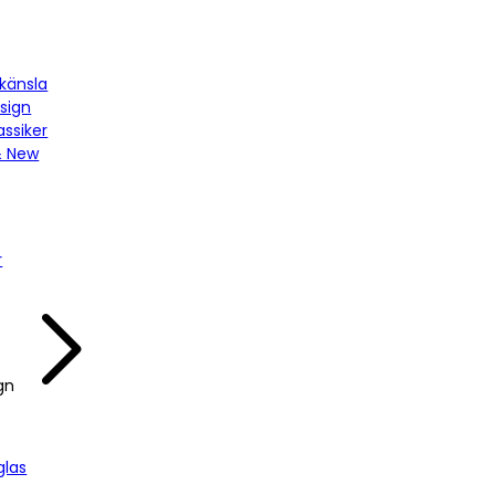
känsla
sign
assiker
& New
r
gn
las