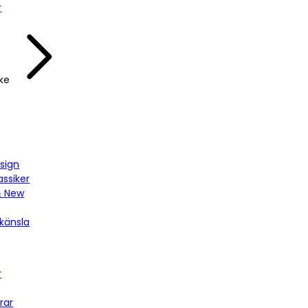
r
ke
sign
assiker
& New
känsla
r
rar