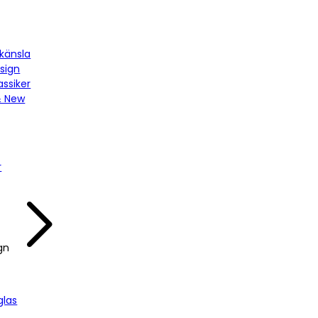
känsla
sign
assiker
& New
r
gn
las