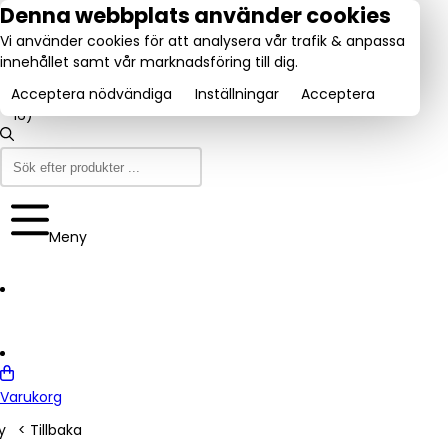
tel:
Denna webbplats använder cookies
031-
Vi använder cookies för att analysera vår trafik & anpassa
160840
Utmärkt:
innehållet samt vår marknadsföring till dig.
se
Trustpilot
(9-12
4.6/5
& 13-
Acceptera nödvändiga
Inställningar
Acceptera
16)
Meny
Varukorg
y
< Tillbaka