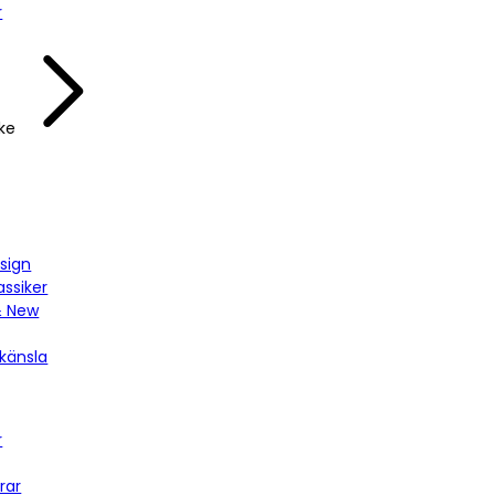
r
ke
sign
assiker
& New
känsla
r
rar