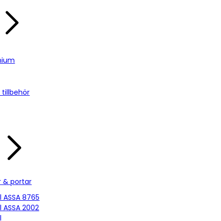
nium
tillbehör
r & portar
ill ASSA 8765
ill ASSA 2002
l