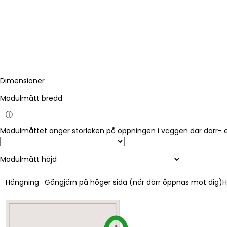
Dimensioner
Modulmått bredd
ⓘ
Modulmått höjd
Hängning
Gångjärn på höger sida (när dörr öppnas mot dig)
H