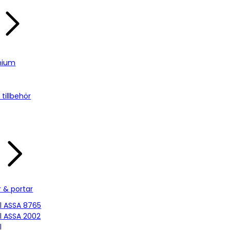
nium
tillbehör
r & portar
ill ASSA 8765
ill ASSA 2002
l