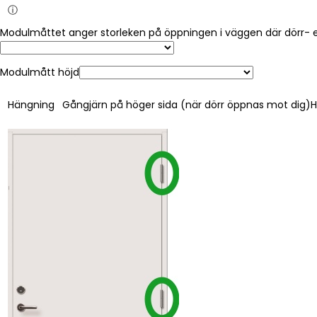
ⓘ
Modulmått höjd
Hängning
Gångjärn på höger sida (när dörr öppnas mot dig)
H