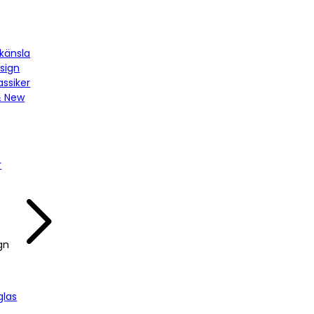
känsla
sign
assiker
& New
r
gn
las