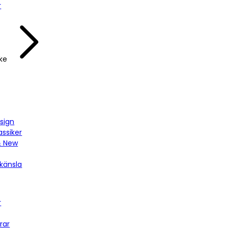
r
ke
sign
assiker
& New
känsla
r
rar