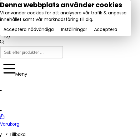
tel:
Denna webbplats använder cookies
031-
Vi använder cookies för att analysera vår trafik & anpassa
160840
Utmärkt:
innehållet samt vår marknadsföring till dig.
se
Trustpilot
(9-12
4.6/5
& 13-
Acceptera nödvändiga
Inställningar
Acceptera
16)
Meny
Varukorg
y
< Tillbaka