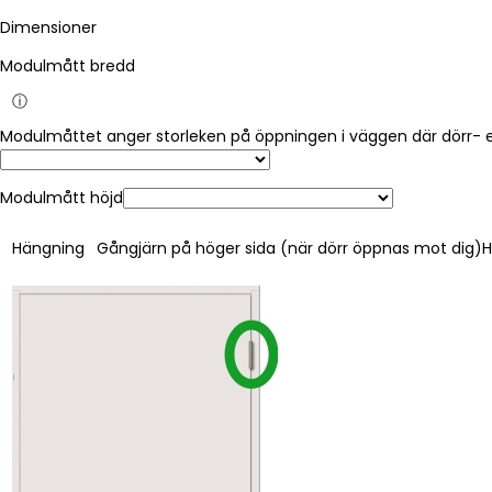
Dimensioner
Modulmått bredd
ⓘ
Modulmått höjd
Hängning
Gångjärn på höger sida (när dörr öppnas mot dig)
H