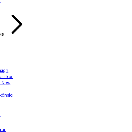
r
ke
sign
assiker
& New
känsla
r
rar