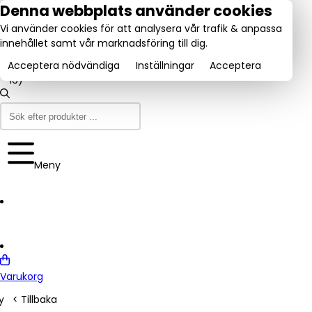
tel:
Denna webbplats använder cookies
031-
Vi använder cookies för att analysera vår trafik & anpassa
160840
Utmärkt:
innehållet samt vår marknadsföring till dig.
se
Trustpilot
(9-12
4.6/5
& 13-
Acceptera nödvändiga
Inställningar
Acceptera
16)
Meny
Varukorg
y
< Tillbaka