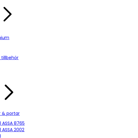
nium
tillbehör
r & portar
ill ASSA 8765
ill ASSA 2002
l