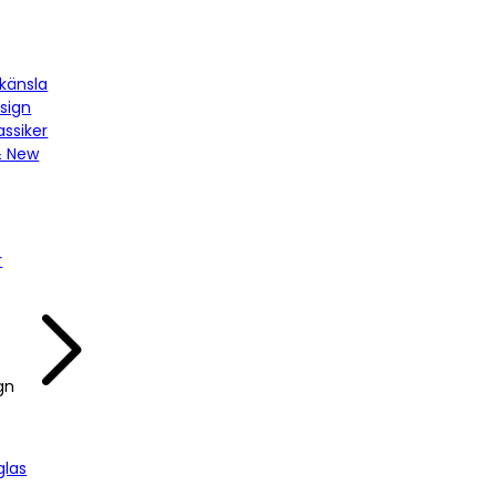
känsla
sign
assiker
& New
r
gn
las