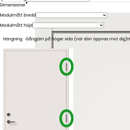
Dimensioner
Modulmått bredd
Modulmått höjd
Hängning
Gångjärn på höger sida (när dörr öppnas mot dig)
H