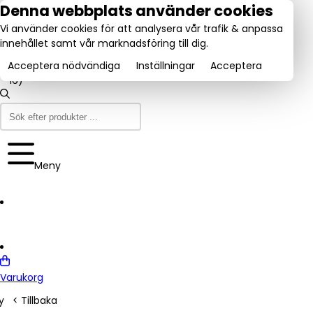
tel:
Denna webbplats använder cookies
031-
Vi använder cookies för att analysera vår trafik & anpassa
160840
Utmärkt:
innehållet samt vår marknadsföring till dig.
se
Trustpilot
(9-12
4.6/5
& 13-
Acceptera nödvändiga
Inställningar
Acceptera
16)
Meny
Varukorg
y
< Tillbaka