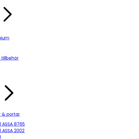
nium
tillbehör
r & portar
ill ASSA 8765
ill ASSA 2002
l