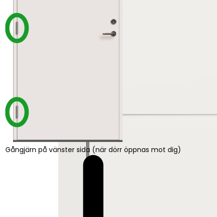
Gångjärn på vänster sida (när dörr öppnas mot dig)