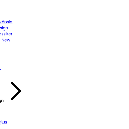
känsla
sign
assiker
& New
r
gn
las