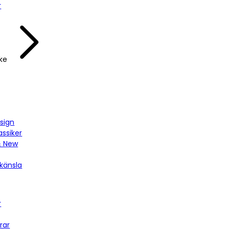
r
ke
sign
assiker
& New
känsla
r
rar